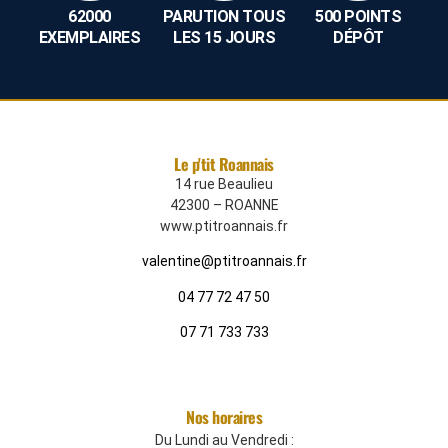
62000
PARUTION TOUS
500 POINTS
EXEMPLAIRES
LES 15 JOURS
DÉPÔT
Le p'tit Roannais
14 rue Beaulieu
42300 – ROANNE
www.ptitroannais.fr
valentine@ptitroannais.fr
04 77 72 47 50
07 71 733 733
Nos horaires
Du Lundi au Vendredi :