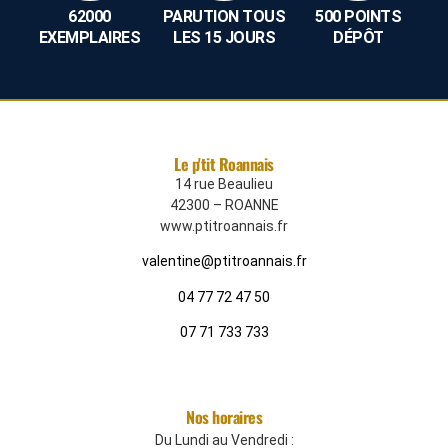
62000
PARUTION TOUS
500 POINTS
EXEMPLAIRES
LES 15 JOURS
DÉPÔT
Le p'tit Roannais
14 rue Beaulieu
42300 – ROANNE
www.ptitroannais.fr
valentine@ptitroannais.fr
04 77 72 47 50
07 71 733 733
Nos horaires
Du Lundi au Vendredi :