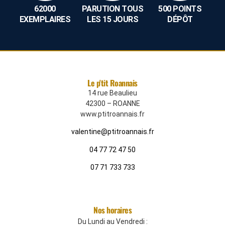
62000
PARUTION TOUS
500 POINTS
EXEMPLAIRES
LES 15 JOURS
DÉPÔT
Le p'tit Roannais
14 rue Beaulieu
42300 – ROANNE
www.ptitroannais.fr
valentine@ptitroannais.fr
04 77 72 47 50
07 71 733 733
Nos horaires
Du Lundi au Vendredi :