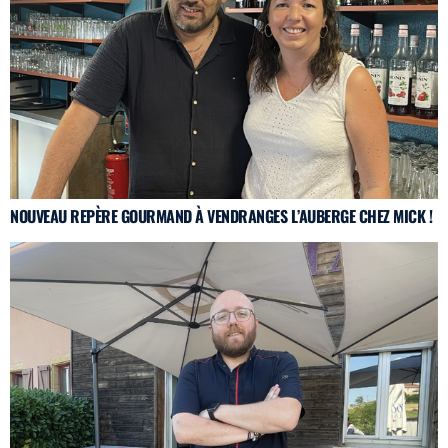
NOUVEAU REPÈRE GOURMAND À VENDRANGES L’AUBERGE CHEZ MICK !